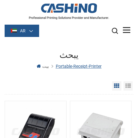
AR
يبحث
Portable-Receipt-Printer
بيت
Grid Vie
Li