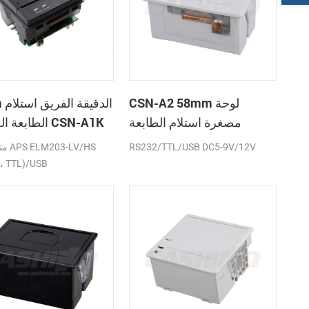
CSN-A2 58mm لوحة
58mm
مصغرة استلام الطابعة
الطابعة الحرارية CSN-A1K
الحرارية
RS232/TTL/USB DC5-9V/12V
متواف
، TTL)/USB