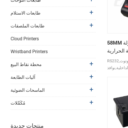
طابعات اللوحات
طابعات الاستلام
طابعات الملصقات
Cloud Printers
58MM المتنقلة المحمولة
 الحرارية
Wristband Printers
PTP-II
RS232,بلوتوث,USB واجهة دعم
محطة نقاط البيع
لداخلية,نوافذ
آليات الطابعة
الماسحات الضوئية
مُكَمِّلات
منتجات جديدة