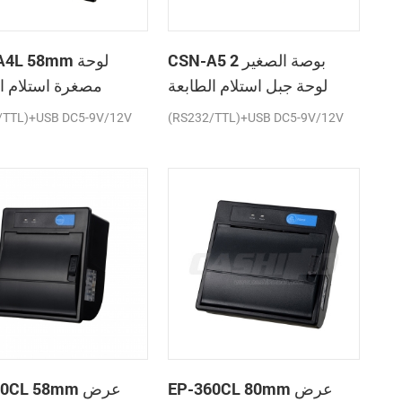
CSN-A5 2 بوصة الصغير
SN-A4L 58mm
لوحة جبل استلام الطابعة
مصغرة استلام ا
الحرارية
ال
/TTL)+USB DC5-9V/12V
(RS232/TTL)+USB DC5-9V/12V
EP-360CL 80mm عرض
P-260CL 58mm