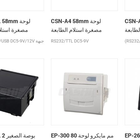
C لوحة
CSN-A4 58mm لوحة
A2L 58mm
لطابعة
مصغرة استلام الطابعة
مصغرة استلام
حرارية
الحرارية
(RS232
RS232/TTL DC5-9V
TTL/USB DC5-9V/12V
E عرض
EP-300 80 مم مايكرو لوحة
A5L 2