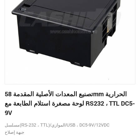
تصنيع المعدات الأصلية المقدمة 58mm الحرارية
لوحة مصغرة استلام الطابعة مع RS232 ، TTL DC5-
9V
DC5-9V/12VDC
مسلسل(RS-232 ، TTL)/الموازي/USB ،
جبهة إصلاح