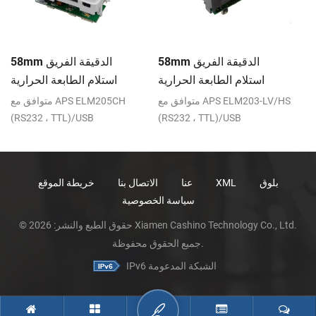
حة
58mm الدقيقة الفريق
58mm الدقيقة الفريق
عة
استلام الطابعة الحرارية
استلام الطابعة الحرارية
ية
CSN-A1K
CSN-A1
R
متوافق مع APS ELM203-LV/HS
متوافق مع APS ELM205CH
(RS232 ، TTL)/USB
(RS232 ، TTL)/USB
بلوق
XML
عنا
الاتصال بنا
خريطة الموقع
سياسة الخصوصية
© حقوق الطبع والنشر: 2026 Xiamen Cashino Technology Co., Ltd.
جميع الحقوق محفوظة.
IPv6 الشبكة المدعومة