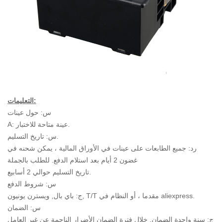
التعليمات:
س: حول عينات
A: عينة متاحة للاختبار.
س: تاريخ التسليم.
رد: جميع الطابعات على عينات في الأوراق المالية ، يمكن شحنه في
غضون 2 أيام بعد استلام الدفع. للطلب بالجملة
تاريخ التسليم حوالي 2 أسابيع.
س: شروط الدفع
ج: باي بال, ويسترن يونيون, T/T مقدما ، أو النظام في aliexpress.
س: الضمان
ج: سنة واحدة الضمان. خلال فترة الضمان الأضرار الناجمة عن غير العامل