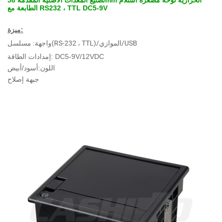
تصنيع المعدات الأصلية المقدمة 58mm الحرارية لوحة مصغرة استلام
الطابعة مع RS232 ، TTL DC5-9V
ميزة:
مسلسل(RS-232 ، TTL)/الموازي/USB
واجهة:
إمدادات الطاقة: DC5-9V/12VDC
اللون:أسود/أبيض
جبهة إصلاح