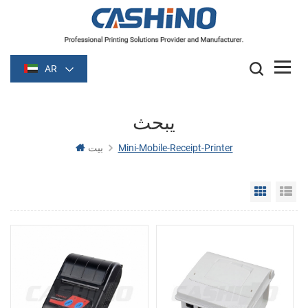
AR
يبحث
Mini-Mobile-Receipt-Printer
بيت
Grid Vie
Li