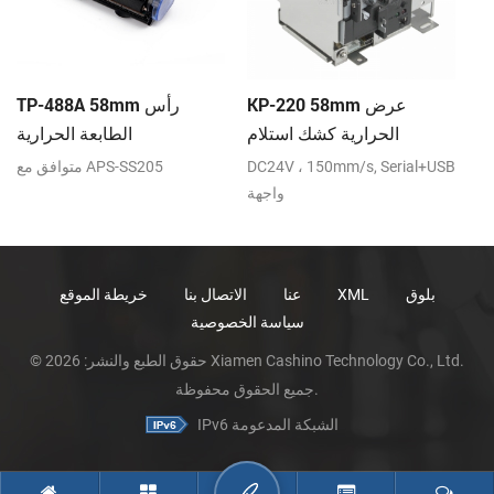
رض
KP-220 58mm عرض
TP-488A 58mm رأس
عة
الحرارية كشك استلام
الطابعة الحرارية
الطابعة مع لصناعة السيارات
هة
DC24V ، 150mm/s, Serial+USB
متوافق مع APS-SS205
في القاطع
واجهة
بلوق
XML
عنا
الاتصال بنا
خريطة الموقع
سياسة الخصوصية
© حقوق الطبع والنشر: 2026 Xiamen Cashino Technology Co., Ltd.
جميع الحقوق محفوظة.
IPv6 الشبكة المدعومة