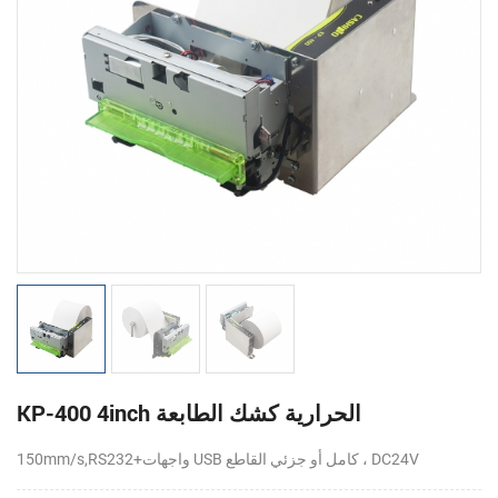
KP-400 4inch الحرارية كشك الطابعة
150mm/s,RS232+واجهات USB كامل أو جزئي القاطع ، DC24V