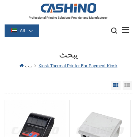
AR
يبحث
Kiosk-Thermal-Printer-For-Payment-Kiosk
بيت
Grid Vie
Li