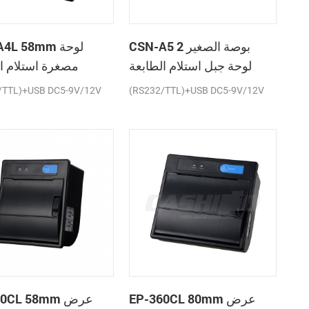
CSN-A5 2 بوصة الصغير
SN-A4L 58mm
لوحة جبل استلام الطابعة
مصغرة استلام ا
الحرارية
ال
/TTL)+USB DC5-9V/12V
(RS232/TTL)+USB DC5-9V/12V
EP-360CL 80mm عرض
P-260CL 58mm