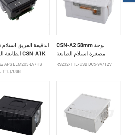
CSN-A2 58mm لوحة
58mm
مصغرة استلام الطابعة
الطابعة الحرارية CSN-A1K
الحرارية
RS232/TTL/USB DC5-9V/12V
متواف
، TTL)/USB