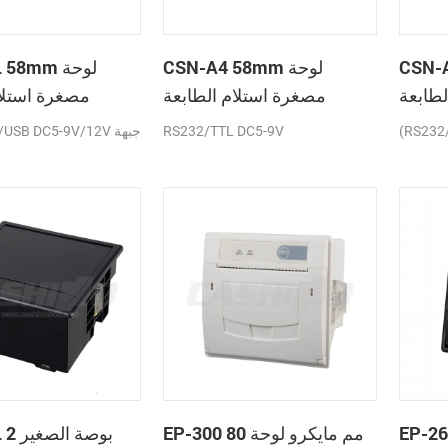
C لوحة
CSN-A4 58mm لوحة
A2L 58mm
لطابعة
مصغرة استلام الطابعة
مصغرة استلام
حرارية
الحرارية
(RS232
RS232/TTL DC5-9V
TTL/USB DC5-9V/12V
E عرض
EP-300 80 مم مايكرو لوحة
A5L 2