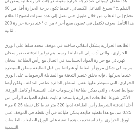
هذا تفاعل كيميائي عند درجة حرارة معينة. درجات حرارة عالية يمكن أن
يسرع التفاعل الكيميائي. عندما تكون درجة الحرارة أقل من 60 ° c, الفيلم
تحتاج إلى الذهاب من خلال طويل حتى تصل إلى عدة سنوات لتصبح ؛ الظلام
عند درجة حرارة 200 ° c, هذا التأمل سوف تكتمل في غضون بضع أجزاء من
الثانية.
الطابعة الحرارية بشكل انتقائي ساخنة في موقف محدد سلفا على الورق
الحراري ، والتي أدت إلى المقابلة الرسم. يتم توفير التدفئة صغير سخان
كهربائي مع حرارة المواد الحساسة في اتصال مع رأس الطباعة. سخان
مرتبة في شكل مربع أو النقاط أو شرائط من قبل الطابعة منطق السيطرة
عندما يحركها ، فإنه يخلق عنصر التدفئة مع المقابلة الرسومات على الورق
الحراري. التي تسيطر عليها نفس المنطق الدائرة عناصر التدفئة ، ولكن أيضا
ضوابط تغذية ، والتي يمكن طباعة الرسومات على التسمية أو كامل الورقة.
الأكثر شيوعا الطابعات الحرارية باستخدام ثابت نقطية الطباعة الرأس من
أجل التدفئة الشريط رأس الطباعة لديها 320 متر نقاط كل نقطة 0.25 مم ×
0.25 مم. مع هذا نقطية طابعة يمكن طباعة في أي نقطة في الموقف على
الورق الحراري. وقد استخدمت هذه التقنية على الورق الطابعات الطابعات
التسمية.