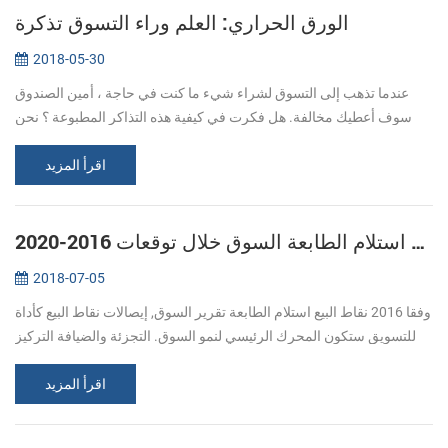
الورق الحراري: العلم وراء التسوق تذكرة
2018-05-30
عندما تذهب إلى التسوق لشراء شيء ما كنت في حاجة ، أمين الصندوق
سوف أعطيك مخالفة. هل فكرت في كيفية هذه التذاكر المطبوعة ؟ نحن
عادة ما تشير إلى الطباعة ، وتعطى عن طريق الحبر نقلها إلى منطقة معينة
من الور...
اقرأ المزيد
العالمية نقاط البيع استلام الطابعة السوق خلال توقعات 2016-2020
2018-07-05
وفقا 2016 نقاط البيع استلام الطابعة تقرير السوق, إيصالات نقاط البيع كأداة
للتسويق ستكون المحرك الرئيسي لنمو السوق. التجزئة والضيافة التركيز
على تقديم شخصية و تجربة تفاعلية للمستهلكين. تركيب المتقدمة أ...
اقرأ المزيد