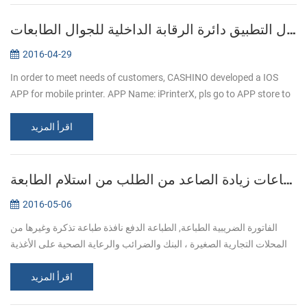
إدخال التطبيق دائرة الرقابة الداخلية للجوال الطابعات
2016-04-29
In order to meet needs of customers, CASHINO developed a IOS
APP for mobile printer. APP Name: iPrinterX, pls go to APP store to
download. APP Operations Guide: 1.Download APP from APP
اقرأ المزيد
store. 2.Click ...
الطباعة التجارية خدمة الصناعات زيادة الصاعد من الطلب من استلام الطابعة
2016-05-06
الفاتورة الضريبية الطباعة, الطباعة الدفع نافذة طباعة تذكرة وغيرها من
المحلات التجارية الصغيرة ، البنك والضرائب والرعاية الصحية على الأغذية
والخدمات اللوجستية وغيرها من الصناعات ، طباعة تذكرة الأعمال ا...
اقرأ المزيد