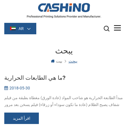
AR
يبحث
يبحث
بيت
ما هي الطابعات الحرارية?
2018-05-30
مبدأ الطابعة الحرارية هو شاحب المواد (عادة الورق) مغطاة بطبقة من فيلم
شفاف يصبح الظلام (عادة ما تكون سوداء أو زرقاء) فيلم يسخن بعد مرور
بعض الوقت. الصورة التي شكلتها تدفئة, التفاعل الكيميائي ولدت في ا...
اقرأ المزيد