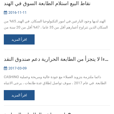
نقاط البيع استلام الطابعة السوق في الهند
2016-11-11
الهند لديها وجود البارعين في امور التكنولوجيا السكان. في الهند, 65% من
السكان الذين تتراوح أعمارهم أقل من 35 عاما ، 47% أقل من 20 سنة من
العمر. بحلول عام 2020 ، ومتوسط عمر السكان الهنود سيكون 29 عاما....
اقرأ المزيد
سوبر قطر جزءا لا يتجزأ من الطابعة الحرارية دعم صندوق النقد
2017-03-09
CASHINO دائما ملتزمة بتزويد العملاء مع جودة عالية ومريحة وعملية
الطابعة. في عام 2017 ، سوف تواصل إطلاق عدة طابعات ، يرجى الانتباه
إلى الولايات المتحدة. في آذار / مارس ، أطلقنا هذا العام أول جزءا لا يت...
اقرأ المزيد