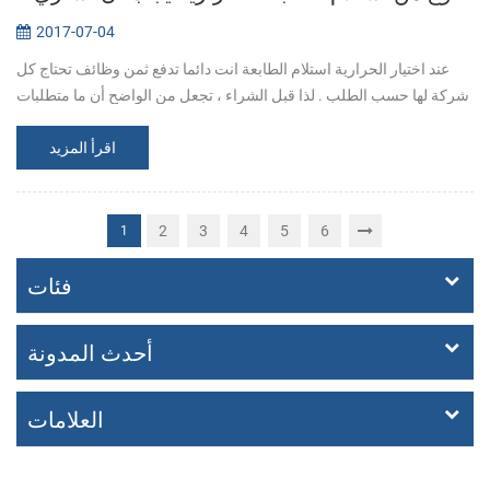
2017-07-04
عند اختيار الحرارية استلام الطابعة انت دائما تدفع ثمن وظائف تحتاج كل
شركة لها حسب الطلب . لذا قبل الشراء ، تجعل من الواضح أن ما متطلبات
بالضبط. 1. ما الطابعات المتوافقة مع جهاز نقاط البيع البرنامج ؟ 2...
اقرأ المزيد
2
3
4
5
6
1
فئات
أحدث المدونة
العلامات