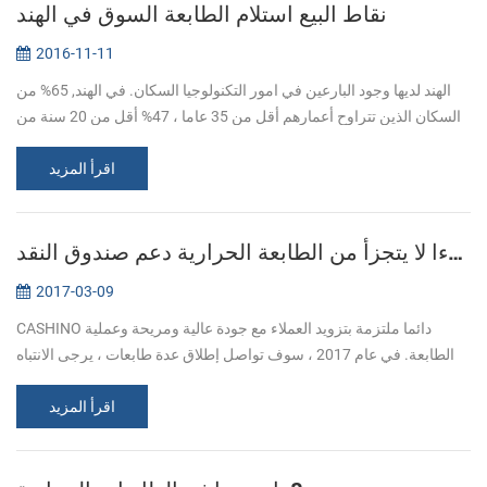
نقاط البيع استلام الطابعة السوق في الهند
2016-11-11
الهند لديها وجود البارعين في امور التكنولوجيا السكان. في الهند, 65% من
السكان الذين تتراوح أعمارهم أقل من 35 عاما ، 47% أقل من 20 سنة من
العمر. بحلول عام 2020 ، ومتوسط عمر السكان الهنود سيكون 29 عاما....
اقرأ المزيد
سوبر قطر جزءا لا يتجزأ من الطابعة الحرارية دعم صندوق النقد
2017-03-09
CASHINO دائما ملتزمة بتزويد العملاء مع جودة عالية ومريحة وعملية
الطابعة. في عام 2017 ، سوف تواصل إطلاق عدة طابعات ، يرجى الانتباه
إلى الولايات المتحدة. في آذار / مارس ، أطلقنا هذا العام أول جزءا لا يت...
اقرأ المزيد