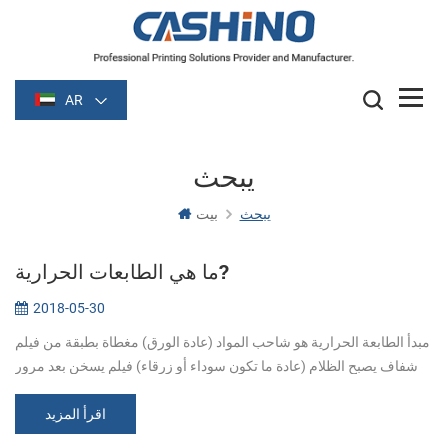
AR
يبحث
يبحث
بيت
ما هي الطابعات الحرارية?
2018-05-30
مبدأ الطابعة الحرارية هو شاحب المواد (عادة الورق) مغطاة بطبقة من فيلم
شفاف يصبح الظلام (عادة ما تكون سوداء أو زرقاء) فيلم يسخن بعد مرور
بعض الوقت. الصورة التي شكلتها تدفئة, التفاعل الكيميائي ولدت في ا...
اقرأ المزيد