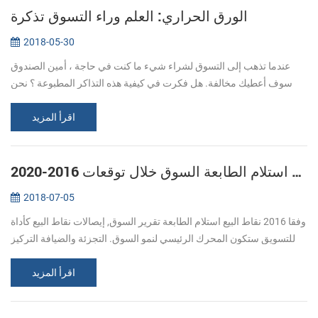
الورق الحراري: العلم وراء التسوق تذكرة
2018-05-30
عندما تذهب إلى التسوق لشراء شيء ما كنت في حاجة ، أمين الصندوق
سوف أعطيك مخالفة. هل فكرت في كيفية هذه التذاكر المطبوعة ؟ نحن
عادة ما تشير إلى الطباعة ، وتعطى عن طريق الحبر نقلها إلى منطقة معينة
من الور...
اقرأ المزيد
العالمية نقاط البيع استلام الطابعة السوق خلال توقعات 2016-2020
2018-07-05
وفقا 2016 نقاط البيع استلام الطابعة تقرير السوق, إيصالات نقاط البيع كأداة
للتسويق ستكون المحرك الرئيسي لنمو السوق. التجزئة والضيافة التركيز
على تقديم شخصية و تجربة تفاعلية للمستهلكين. تركيب المتقدمة أ...
اقرأ المزيد