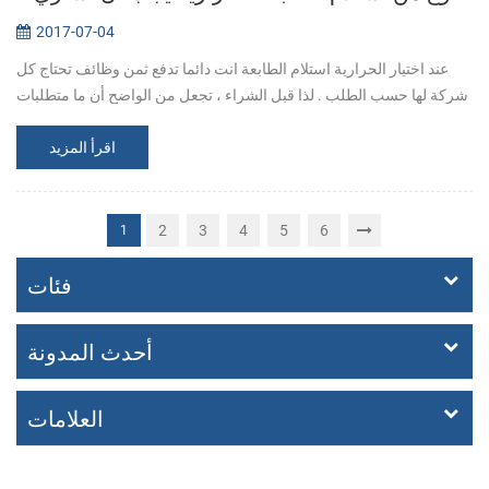
2017-07-04
عند اختيار الحرارية استلام الطابعة انت دائما تدفع ثمن وظائف تحتاج كل
شركة لها حسب الطلب . لذا قبل الشراء ، تجعل من الواضح أن ما متطلبات
بالضبط. 1. ما الطابعات المتوافقة مع جهاز نقاط البيع البرنامج ؟ 2...
اقرأ المزيد
2
3
4
5
6
1
فئات
أحدث المدونة
العلامات