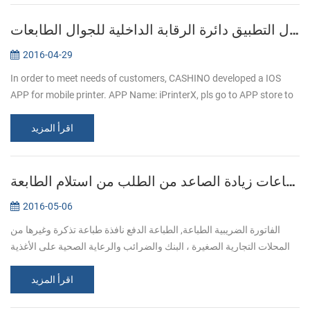
إدخال التطبيق دائرة الرقابة الداخلية للجوال الطابعات
2016-04-29
In order to meet needs of customers, CASHINO developed a IOS
APP for mobile printer. APP Name: iPrinterX, pls go to APP store to
download. APP Operations Guide: 1.Download APP from APP
اقرأ المزيد
store. 2.Click ...
الطباعة التجارية خدمة الصناعات زيادة الصاعد من الطلب من استلام الطابعة
2016-05-06
الفاتورة الضريبية الطباعة, الطباعة الدفع نافذة طباعة تذكرة وغيرها من
المحلات التجارية الصغيرة ، البنك والضرائب والرعاية الصحية على الأغذية
والخدمات اللوجستية وغيرها من الصناعات ، طباعة تذكرة الأعمال ا...
اقرأ المزيد