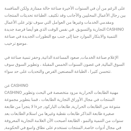
على الرغم من أن في السنوات الأخيرة صناعة حالة ممتازة, ولكن المنافسة
بين رجال الأعمال المحليين والأجانب وقد تكثيف. الطباعة تحديثات المنتجات
ومقدمي الخدمات وغيرها من العوامل التي سوف تؤثر على الأعمال
التجارية والتسويق. في نفس الوقت الذي هو أيضا فرصة جديدة CASHINO
التنمية والابتكار الموارد جنبا إلى جنب مع التطورات الجديدة في صناعة
موضع ترحيب.
الإعلام صناعة الخدمات, صعود المساعدة الذاتية, وحفز تنمية صناعة في
السوق المالية, في غضون السنوات الخمس المقبلة ، وتطوير السوق سوف
تتحسن كثيرا ، الطباعة المصنعين الفرص والتحديات على حد سواء.
عن CASHINO
CASHINO مهنية الطابعات الحرارية مزود متخصصة في البحث وتطوير
المنتجات في مجال الأوراق التجارية الطابعات ، قمنا بتطوير مجموعة
متنوعة من الطابعات الحرارية, طابعات الباركود, جزءا لا يتجزأ من طابعة
صغيرة طابعة التذاكر طابعات نقطية وغيرها من استلام الطابعات بعد
سنوات من التنمية والنمو ، الطابعة أصبحت الآن العلامة التجارية المعروفة
في مجال أدوات خاصة, المنتجات تستخدم على نطاق واسع في الحكومة,