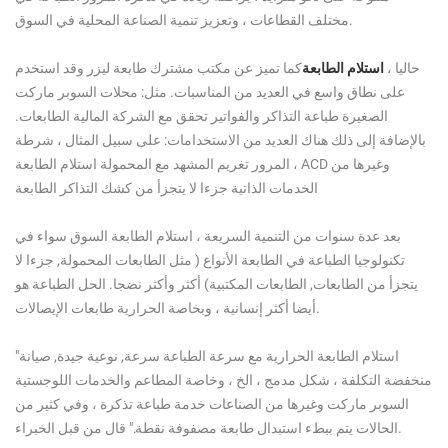
مختلف القطاعات ، وتعزيز تنمية الصناعة المحلية في السوق.
حاليا ،
استلام الطابعة
كما تميز عن مكتب مشترك طابعة ليزر وقد استخدم
على نطاق واسع في العديد من المناسبات. مثل: محلات السوبر ماركت
الصغيرة طباعة التذاكر والفواتير تحقق مع الشركة المالية الطابعات.
بالإضافة إلى ذلك هناك العديد من الاستخدامات: على سبيل المثال ، شرطة
المرور تغريم المشهد مع المحمولة استلام الطابعة ، ACD وغيرها من
الخدمات الذاتية جزءا لا يتجزأ من كشك التذاكر الطابعة
بعد عدة سنوات من التنمية السريعة ، استلام الطابعة السوق سواء في
تكنولوجيا الطباعة في الطابعة الأنواع ( مثل الطابعات المحمولة, جزءا لا
يتجزأ من الطابعات, الطابعات المكتبية) أكثر وأكثر نضجا. الحل الطباعة هو
أيضا أكثر إنسانية ، وبخاصة الحرارية طابعات الإيصالات.
"استلام الطابعة الحرارية مع سرعة الطباعة سرعة, نوعية جيدة, صيانة
منخفضة التكلفة ، شكل مدمج ، الخ ، وخاصة المطاعم والخدمات اللوجستية
السوبر ماركت وغيرها من الصناعات خدمة طباعة تذكرة ، وفي كثير من
الحالات يتم ببطء استبدال طابعة مصفوفة نقطة." قال من قبل الخبراء.