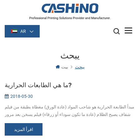
AR
يبحث
يبحث
بيت
ما هي الطابعات الحرارية?
2018-05-30
مبدأ الطابعة الحرارية هو شاحب المواد (عادة الورق) مغطاة بطبقة من فيلم
شفاف يصبح الظلام (عادة ما تكون سوداء أو زرقاء) فيلم يسخن بعد مرور
بعض الوقت. الصورة التي شكلتها تدفئة, التفاعل الكيميائي ولدت في ا...
اقرأ المزيد