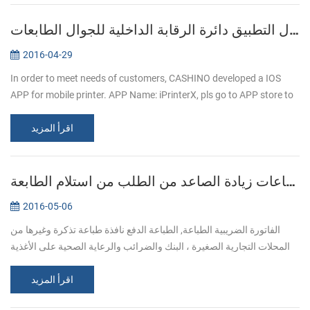
إدخال التطبيق دائرة الرقابة الداخلية للجوال الطابعات
2016-04-29
In order to meet needs of customers, CASHINO developed a IOS
APP for mobile printer. APP Name: iPrinterX, pls go to APP store to
download. APP Operations Guide: 1.Download APP from APP
اقرأ المزيد
store. 2.Click ...
الطباعة التجارية خدمة الصناعات زيادة الصاعد من الطلب من استلام الطابعة
2016-05-06
الفاتورة الضريبية الطباعة, الطباعة الدفع نافذة طباعة تذكرة وغيرها من
المحلات التجارية الصغيرة ، البنك والضرائب والرعاية الصحية على الأغذية
والخدمات اللوجستية وغيرها من الصناعات ، طباعة تذكرة الأعمال ا...
اقرأ المزيد