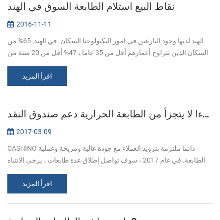
نقاط البيع استلام الطابعة السوق في الهند
2016-11-11
الهند لديها وجود البارعين في امور التكنولوجيا السكان. في الهند, 65% من
السكان الذين تتراوح أعمارهم أقل من 35 عاما ، 47% أقل من 20 سنة من
العمر. بحلول عام 2020 ، ومتوسط عمر السكان الهنود سيكون 29 عاما....
اقرأ المزيد
سوبر قطر جزءا لا يتجزأ من الطابعة الحرارية دعم صندوق النقد
2017-03-09
CASHINO دائما ملتزمة بتزويد العملاء مع جودة عالية ومريحة وعملية
الطابعة. في عام 2017 ، سوف تواصل إطلاق عدة طابعات ، يرجى الانتباه
إلى الولايات المتحدة. في آذار / مارس ، أطلقنا هذا العام أول جزءا لا يت...
اقرأ المزيد