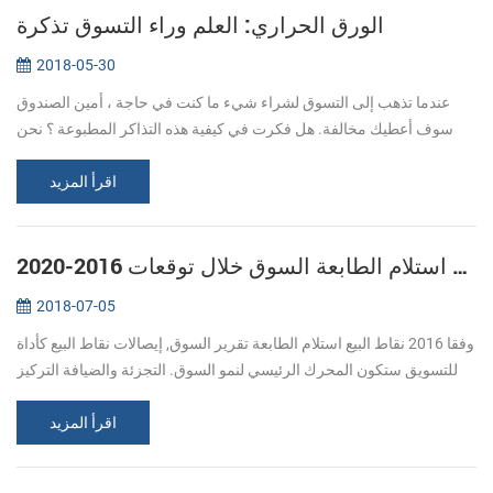
الورق الحراري: العلم وراء التسوق تذكرة
2018-05-30
عندما تذهب إلى التسوق لشراء شيء ما كنت في حاجة ، أمين الصندوق
سوف أعطيك مخالفة. هل فكرت في كيفية هذه التذاكر المطبوعة ؟ نحن
عادة ما تشير إلى الطباعة ، وتعطى عن طريق الحبر نقلها إلى منطقة معينة
من الور...
اقرأ المزيد
العالمية نقاط البيع استلام الطابعة السوق خلال توقعات 2016-2020
2018-07-05
وفقا 2016 نقاط البيع استلام الطابعة تقرير السوق, إيصالات نقاط البيع كأداة
للتسويق ستكون المحرك الرئيسي لنمو السوق. التجزئة والضيافة التركيز
على تقديم شخصية و تجربة تفاعلية للمستهلكين. تركيب المتقدمة أ...
اقرأ المزيد