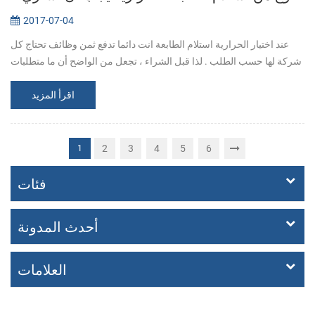
2017-07-04
عند اختيار الحرارية استلام الطابعة انت دائما تدفع ثمن وظائف تحتاج كل
شركة لها حسب الطلب . لذا قبل الشراء ، تجعل من الواضح أن ما متطلبات
بالضبط. 1. ما الطابعات المتوافقة مع جهاز نقاط البيع البرنامج ؟ 2...
اقرأ المزيد
2
3
4
5
6
1
فئات
أحدث المدونة
العلامات