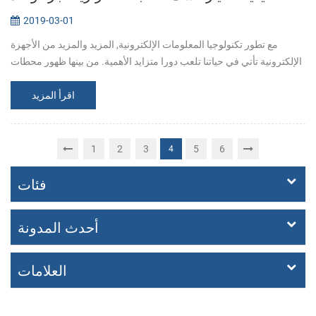
2019-03-01
مع تطور تكنولوجيا المعلومات الإلكترونية, المزيد والمزيد من الأجهزة
الإلكترونية تأتي في حياتنا تلعب دورا متزايد الأهمية. من بينها ظهور محطات
الخدمة الذاتية أن توفر لنا مع راحة كبيرة. التسوق, العلاج الط...
اقرأ المزيد
1
2
3
5
6
4
فئات
أحدث المدونة
العلامات