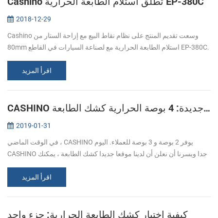
Cashino تطلق استلام الطابعة الحرارية EP-380C
2018-12-29
Cashino وسعت تقديم المنتج على نظام نقاط البيع مع إزاحة الستار من
80mm استلام الطابعة الحرارية مع لصناعة السيارات في القاطع EP-380C.
إطلاق المباشر الجديد الطابعة الحرارية هو جزء مهم من Cashino
الاسترات...
اقرأ المزيد
CASHINO إطلاق جديدة: 4 بوصة الحرارية كشك الطابعة
2019-01-31
في الوقت الماضي ، CASHINO يوفر 2 بوصة و 3 بوصة للعملاء. اليوم
CASHINO جدا ويسرنا أن نعلن أن لدينا موقعا جديدا كشك الطابعة ، يمكنك
طباعة 4 بوصة العرض الورق الحراري و لا دعم ورقة سميكة ، لتوسيع كشك
اقرأ المزيد
الحل...
كيفية اختيار كشك الطابعة الحرارية: جزء واحد