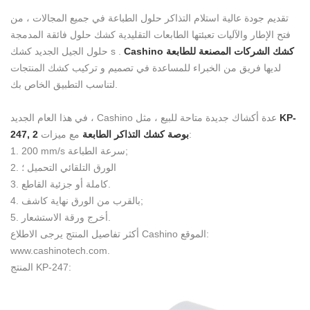
تقديم جودة عالية استلام التذاكر حلول الطباعة في جميع المجالات ، من
فتح الإطار والآليات تعبئتها الطابعات التقليدية كشك حلول فائقة المدمجة
Cashino كشك الشركات المصنعة للطابعة
.
s
حلول الجيل الجديد كشك
لديها فريق من الخبراء للمساعدة في تصميم و تركيب كشك المنتجات
لتناسب التطبيق الخاص بك.
KP-
في هذا العام الجديد ، Cashino عدة أكشاك جديدة متاحة للبيع ، مثل
مع ميزات:
247, 2 بوصة كشك التذاكر الطابعة
1. 200 mm/s سرعة الطباعة;
2. الورق التلقائي التحميل ؛
3. كاملة أو جزئية القاطع.
4. بالقرب من الورق نهاية كاشف;
5. أخرج ورقة الاستشعار.
أكثر تفاصيل المنتج يرجى الاطلاع Cashino الموقع:
www.cashinotech.com.
المنتج KP-247: