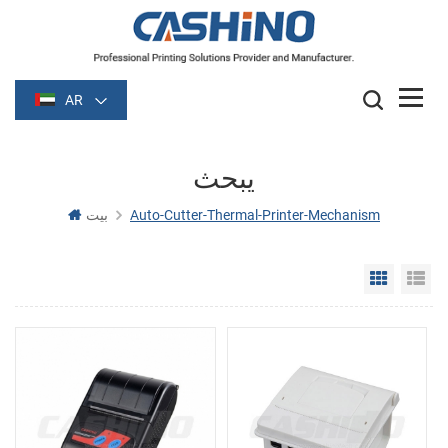
AR
يبحث
Auto-Cutter-Thermal-Printer-Mechanism
بيت
Grid Vie
Li