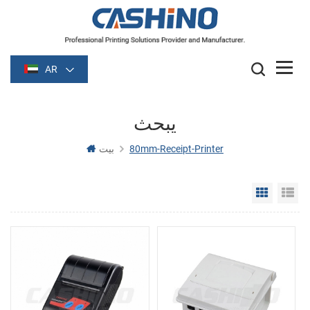
AR
يبحث
80mm-Receipt-Printer
بيت
Grid Vie
Li