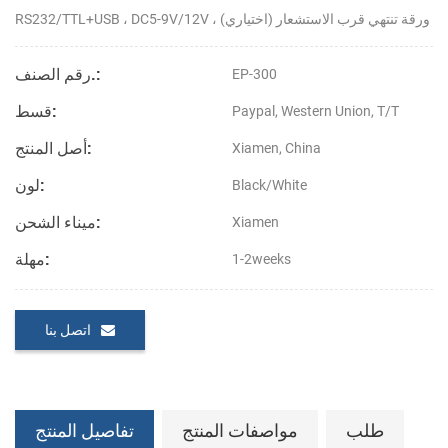
ورقة تنتهي قرب الاستشعار (اختياري)
DC5-9V/12V ،
RS232/TTL+USB ،
رقم الصنف.:
EP-300
قسط:
Paypal, Western Union, T/T
أصل المنتج:
Xiamen, China
لون:
Black/White
ميناء الشحن:
Xiamen
مهلة:
1-2weeks
اتصل بنا
طلب
مواصفات المنتج
تفاصيل المنتج