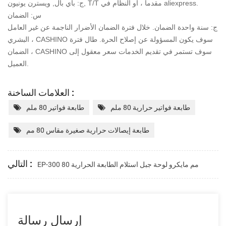
ج: باي بال, ويسترن يونيون, T/T مقدما ، أو النظام في aliexpress.
س: الضمان
ج: سنة واحدة الضمان. خلال فترة الضمان الأضرار الناجمة عن غير العامل
البشري ، CASHINO سوف يكون
المسؤولة عن إصلاح الحرة. طال فترة
الضمان ، CASHINO سوف تستمر في تقديم الخدمات
سعر معقول إلى
العميل.
العلامات الساخنة :
طابعة فواتير حرارية 80 ملم
طابعة فواتير 80 ملم
طابعة إيصالات حرارية صغيرة مقاس 80 مم
التالي :
EP-300 80 مم مايكرو لوحة جبل استلام الطابعة الحرارية
إرسال رسالة