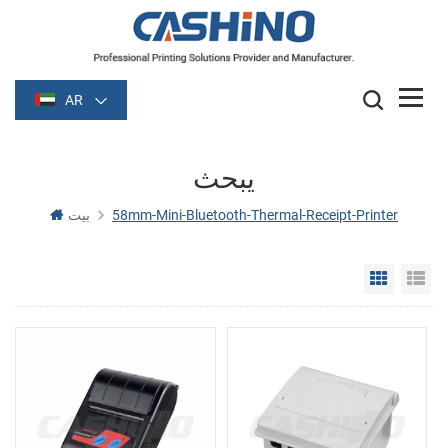
AR
يبحث
58mm-Mini-Bluetooth-Thermal-Receipt-Printer
بيت
Grid Vie
Li