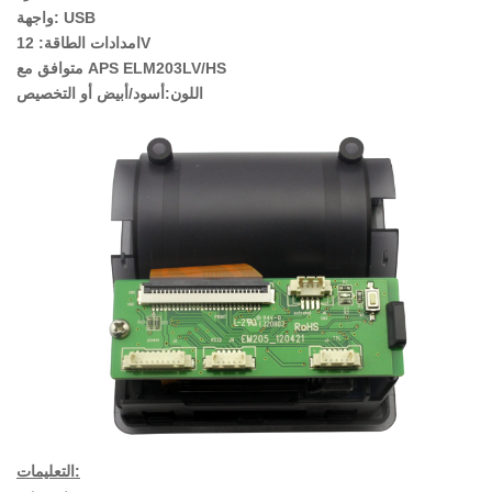
واجهة: USB
امدادات الطاقة: 12V
متوافق مع APS ELM203LV/HS
اللون:أسود/أبيض أو التخصيص
التعليمات: