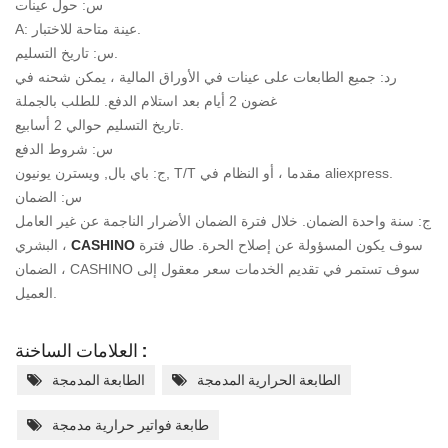
س: حول عينات
A: عينة متاحة للاختبار.
س: تاريخ التسليم.
رد: جميع الطابعات على عينات في الأوراق المالية ، يمكن شحنه في
غضون 2 أيام بعد استلام الدفع. للطلب بالجملة
تاريخ التسليم حوالي 2 أسابيع.
س: شروط الدفع
ج: باي بال, ويسترن يونيون, T/T مقدما ، أو النظام في aliexpress.
س: الضمان
ج: سنة واحدة الضمان. خلال فترة الضمان الأضرار الناجمة عن غير العامل
سوف يكون
المسؤولة عن إصلاح الحرة. طال فترة
CASHINO
البشري ،
الضمان ، CASHINO سوف تستمر في تقديم الخدمات
سعر معقول إلى
العميل.
العلامات الساخنة :
الطابعة الحرارية المدمجة
الطابعة المدمجة
طابعة فواتير حرارية مدمجة