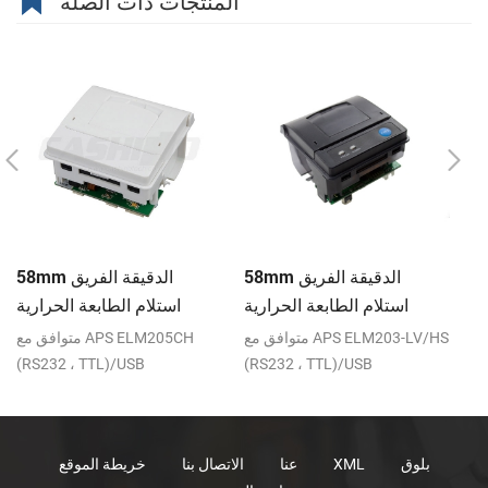
المنتجات ذات الصلة
حة
58mm الدقيقة الفريق
58mm الدقيقة الفريق
عة
استلام الطابعة الحرارية
استلام الطابعة الحرارية
ية
CSN-A1K
CSN-A1
R
متوافق مع APS ELM203-LV/HS
متوافق مع APS ELM205CH
(RS232 ، TTL)/USB
(RS232 ، TTL)/USB
بلوق
XML
عنا
الاتصال بنا
خريطة الموقع