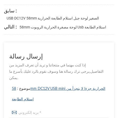
سابق :
USB DC12V 58mm الصغير لوحة جبل استلام الطابعة الحرارية
التالي :
58mm لوحة مصغرة الحرارية الروبوت Usb استلام الطابعة
إرسال رسالة
إذا كنت مهتما في منتجاتنا و تريد أن تعرف المزيد من
التفاصيل,يرجى ترك رسالة هنا وسوف نقوم بالرد عليك بأسرع ما
يمكن.
موضوع :
58mm DC12V USB mini الحرارية جزءا لا يتجزأ من
استلام الطابعة