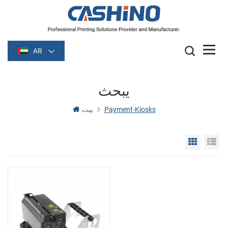
AR
يبحث
Payment-Kiosks
بيت
Grid Vie
Li