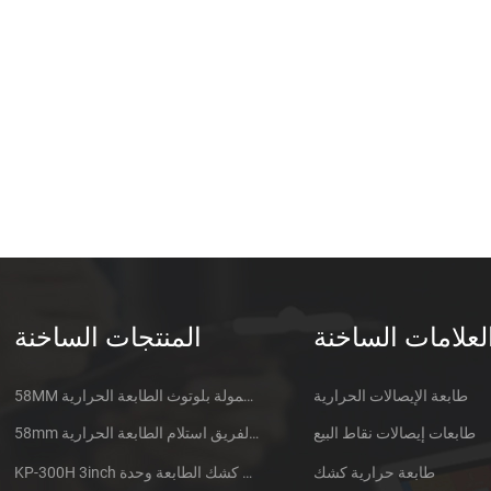
can effectively meet different
customers ODM requirements and
help achieve printing simply,
efficiently and economically.
Currently, Our products are
exported to Southeast Asia, South
Asia, South & North America,
Middle East and Europe, etc.
خدماتنا: FAQ: Q: About samples A:
عينة متاحة للاختبار. Q: Delivery date.
رد: جميع الطابعات على عينات في
الأوراق المالية ، يمكن شحنه في
لعلامات الساخنة
المنتجات الساخنة
غضون 2 أيام بعد استلام الدفع. للطلب
بالجملة تاريخ التسليم حوالي 2 أسابيع.
Q: Payment terms ج: باي بال,
طابعة الإيصالات الحرارية
58MM المتنقلة المحمولة بلوتوث الطابعة الحرارية PTP-II
ويسترن يونيون, T/T مقدما ، أو النظام
طابعات إيصالات نقاط البيع
58mm الدقيقة الفريق استلام الطابعة الحرارية CSN-A1
في aliexpress. Q: Warranty A: One
year warranty. During warranty
طابعة حرارية كشك
KP-300H 3inch الحرارية كشك الطابعة وحدة
period, the damage caused by