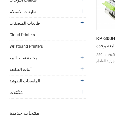
طابعات اللوحات
طابعات الاستلام
طابعات الملصقات
Cloud Printers
KP- الحرارية
بعة وحدة
Wristband Printers
250mm/s,
محطة نقاط البيع
زئية القاطع ،
DC24V
آليات الطابعة
الماسحات الضوئية
مُكَمِّلات
منتجات جديدة