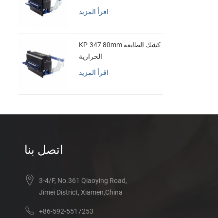
اقرأ المزيد
KP-347 80mm كشك الطابعة
الحرارية
اقرأ المزيد
اتصل بنا
3-4/F, No.361 Qiaoying Road,
Jimei District, Xiamen,China
+86-592-5517253