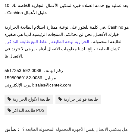
10. بعد عملية بيع خدمة العملاء خبرة لتمكين الأعمال التجارية الخاصة بك
- Cashino حلول الأعمال.
هو
Cashino
في كلمة للعثور على نوعية ممتازة استلام الطابعة الحرارية,
خيارك الأفضل, نحن لن نخذلكم. المنتجات الرئيسية لدينا هي صغيرة
الطابعة المحمولة ،
الحرارية لوحة الطابعة
,
نقاط البيع طابعة التذاكر
,
كشك الطابعة ، إلخ. لدينا معلومات الاتصال أدناه ، يرجى لا تتردد في
الاتصال بنا.
رقم الهاتف: 0086-592-5517253
موبايل: 0086-15980969182
البريد الإلكتروني: sales@csntek.com
طابعة فواتير حرارية
طابعة الألواح الحرارية
طابعة التذاكر POS
سابق :
هل يمكنني الاتصال يقمن الأجهزة المحمولة المحمولة الطابعة ؟