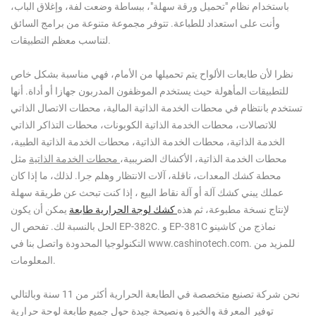
باستخدام نظام "تحميل ورقة سهلة"،
ببساطة وضعت لفة، وإغلاق الباب،
وأنت على استعداد للطباعة. تتوفر مجموعة متنوعة من برامج السائق
لتناسب معظم التطبيقات.
نظرا لأن طابعات الألواح يتم تحميلها من الأمام، فهي مناسبة بشكل خاص
للتطبيقات المأهولة حيث يستخدم الموظفون المدربون جهازا أو أداة. أنها
تستخدم بانتظام في
محطات الخدمة الذاتية المالية، محطات الاتصال الذاتي
للاتصالات، محطات الخدمة الذاتية الكوبونات، محطات التذاكر الذاتي
الخدمة الذاتية، محطات الخدمة الذاتية، محطات الخدمة الذاتية الطبية،
محطات الخدمة الذاتية، الأكشاك الضريبية،
محطات الخدمة الذاتية
مثل
محطة كشك
المعدات، ناقلة، آلات الانتظار وهلم جرا.
لذلك، ما إذا كان
عملك يبني
كشك آلة أو آلة نقاط البيع
، إذا كنت تبحث عن طريقة سهلة
لإنتاج نسخة مطبوعة، ثم
هذه
كشك
لوجة
الحرارية
طابعة
يمكن أن يكون
نماذج من
كاشينو
EP-381C
و
EP-382C.
الحل بالنسبة لك. تفحص ال
للمزيد من
www.cashinotech.com.
التكنولوجيا المحدودة
واتصل بنا في
المعلومات.
نحن شركة تصنيع متخصصة في الطابعة الحرارية أكثر من 11 سنة
وبالتالي
توفير المعرفة والخبرة ونصيحة جيدة حول جميع
طابعة لوحة حرارية