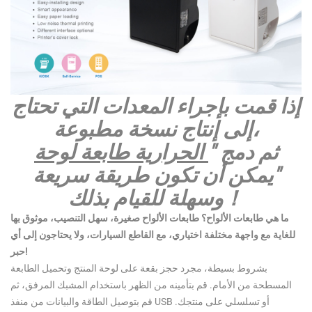
إذا قمت بإجراء المعدات
التي تحتاج
إلى إنتاج نسخة مطبوعة،
ثم دمج "
الحرارية
طابعة لوحة
"يمكن أن تكون طريقة سريعة
！
وسهلة للقيام بذلك
ما هي طابعات الألواح؟ طابعات الألواح صغيرة،
سهل التنصيب،
موثوق بها
للغاية
مع واجهة مختلفة اختياري، مع القاطع السيارات،
ولا يحتاجون إلى أي
حبر!
بشروط بسيطة،
مجرد حجز بقعة على لوحة المنتج وتحميل الطابعة
المسطحة من الأمام
.
قم بتأمينه من الظهر باستخدام المشبك المرفق، ثم
قم بتوصيل الطاقة والبيانات من منفذ USB أو تسلسلي على منتجك.