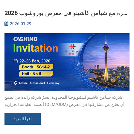
اكتشف حلول الطباعة الحرارية المبتكرة مع شيامن كاشينو في معرض يوروشوب 2026
2026-01-29
شركة شيامن كاشينو للتكنولوجيا المحدودة، يسرّ شركة رائدة في تصنيع
أنظمة الطباعة الحرارية (OEM/ODM) أن تعلن عن مشاركتها في معرض
يوروشوب 2026. ندعوكم للانضمام إلينا في معرض دوسلدورف (Messe
Düsseldorf) في...
اقرأ المزيد