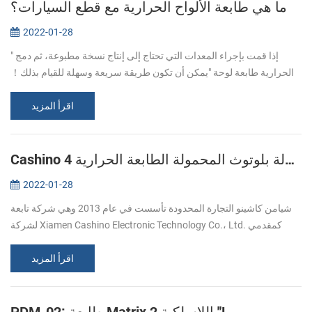
ما هي طابعة الألواح الحرارية مع قطع السيارات؟
2022-01-28
إذا قمت بإجراء المعدات التي تحتاج إلى إنتاج نسخة مطبوعة، ثم دمج "
الحرارية طابعة لوحة "يمكن أن تكون طريقة سريعة وسهلة للقيام بذلك！
ما هي طابعات الألواح؟ طابعات الألواح صغيرة، سهل التنصيب، موثوق بها
اقرأ المزيد
لل...
Cashino 4 بوصة المحمولة بلوتوث المحمولة الطابعة الحرارية
2022-01-28
شيامن كاشينو التجارة المحدودة تأسست في عام 2013 وهي شركة تابعة
لشركة Xiamen Cashino Electronic Technology Co.، Ltd. كمقدمي
لحلول الطباعة المهنية ومتخصصون للغاية في البحث والتطوير والتصنيع
والتسويق است...
اقرأ المزيد
PDM-02: طابعة Matrix اللاسلكية 2 ''!