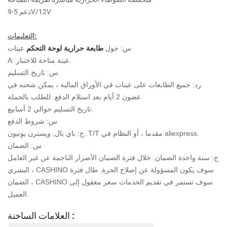
دعم 5-9V/12V
التعليمات:
س: حول
طابعة حرارية لوحة التحكم
عينات
A: عينة متاحة للاختبار.
س: تاريخ التسليم.
رد: جميع الطابعات على عينات في الأوراق المالية ، يمكن شحنه في
غضون 2 أيام بعد استلام الدفع. للطلب بالجملة
تاريخ التسليم حوالي 2 أسابيع.
س: شروط الدفع
ج: باي بال, ويسترن يونيون, T/T مقدما ، أو النظام في aliexpress.
س: الضمان
ج: سنة واحدة الضمان. خلال فترة الضمان الأضرار الناجمة عن غير العامل
البشري ، CASHINO سوف يكون
المسؤولة عن إصلاح الحرة. طال فترة
الضمان ، CASHINO سوف تستمر في تقديم الخدمات
سعر معقول إلى
العميل.
العلامات الساخنة :