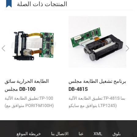
المنتجات ذات الصلة
ة تحكم
برنامج تشغيل الطابعة مجلس
الطابعة الحرارية سائق
DB-481S
مجلس DB-100
TP-
تطبيق الطابعة الآلية:TP-481S بما
تطبيق الطابعة الآلية:TP-100
يتوافق مع سايكو LTP1245)
(متوافق مع PORIT-M100H)
بلوق
XML
عنا
الاتصال بنا
خريطة الموقع