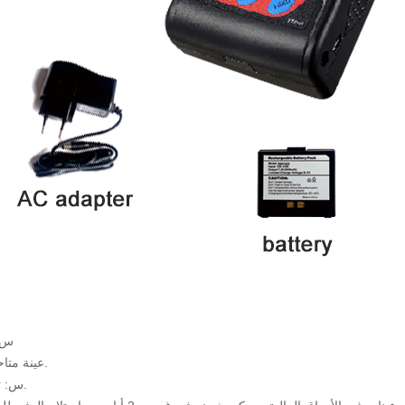
س:
A: عينة متاحة للاختبار.
س: تاريخ التسليم.