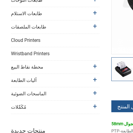
طابعات اللوحات
طابعات الاستلام
طابعات الملصقات
Cloud Printers
Wristband Printers
محطة نقاط البيع
آليات الطابعة
الماسحات الضوئية
 المنتج
مُكَمِّلات
لجوال
منتجات جديدة