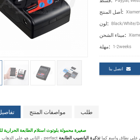
قسط:
Paypal, West
أصل المنتج:
Xiamen
لون:
Black/White/D
ميناء الشحن:
Xiam
مهلة:
1-2weeks
اتصل بنا
طلب
مواصفات المنتج
تفاصيل
58mm صغيرة محمولة بلوتوث استلام الطابعة الحرارية ل
 كما انها تستخدم على نطاق واسع كما
تذكرة اليانصيب الطابعة