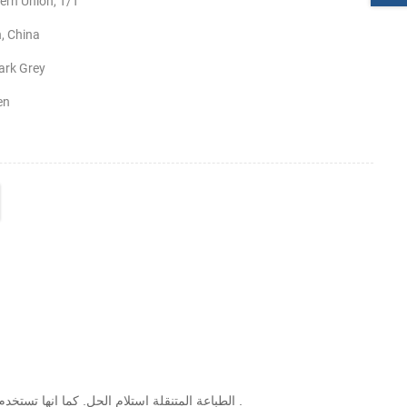
ern Union, T/T
, China
ark Grey
en
.
PTP-الثاني هو على الذهاب الطابعة ، perfact الطباعة المتنقلة استلام الحل.