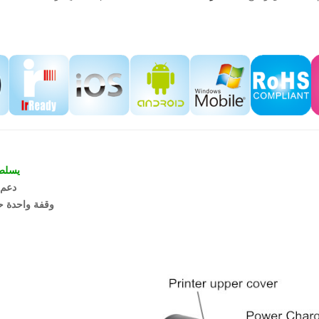
يسلط
OEM/ODM دعم
وقفة واحدة ح