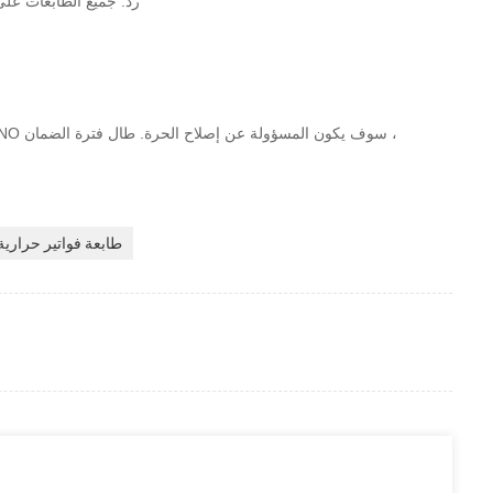
رد: جميع الطابعات على عينات في ا
ج: سنة واحدة الضمان. خلال فترة الضمان الأضرار الناجمة عن غير العامل البشري ، CASHINO سوف يكون
المسؤولة عن إصلاح الحرة. طال فترة الضمان ،
طابعة فواتير حرارية