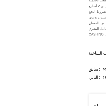
روط الدفع
س: الضمان
سابق :
التالي :
سالة