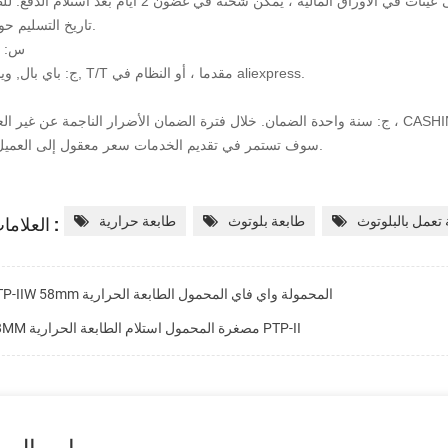
لأوراق المالية ، يمكن شحنه في غضون 2 أيام بعد استلام الدفع. للطلب بالجملة
تاريخ التسليم حوالي 2 أسابيع.
س: ش
ج: باي بال, ويسترن يونيون, T/T مقدما ، أو النظام في aliexpress.
سعر معقول إلى العميل.
CASHINO سوف تستمر في تقديم الخدمات
العلامات الساخنة :
 تعمل بالبلوتوث
طابعة بلوتوث
طابعة حرارية
PTP-IIW 58mm المحمولة واي فاي المحمول الطابعة الحرارية
58MM مصغرة المحمول استلام الطابعة الحرارية PTP-II
إرسال ر