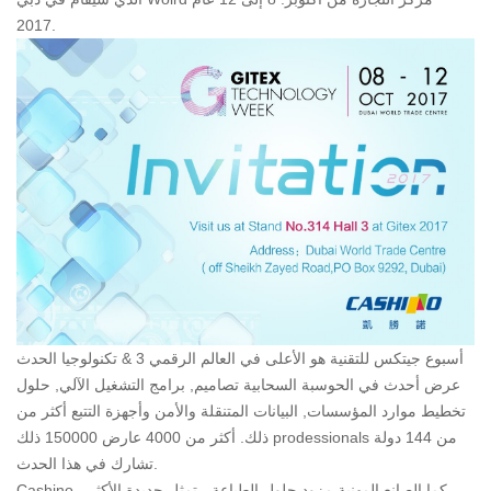
2017.
أسبوع جيتكس للتقنية هو الأعلى في العالم الرقمي 3 & تكنولوجيا الحدث
عرض أحدث في الحوسبة السحابية تصاميم, برامج التشغيل الآلي, حلول
تخطيط موارد المؤسسات, البيانات المتنقلة والأمن وأجهزة التتبع أكثر من
ذلك. أكثر من 4000 عارض 150000 ذلك prodessionals من 144 دولة
تشارك في هذا الحدث.
Cashino ، كما الصانع المهنية مزود حلول الطباعة ، تمثل جديدة الأكثر