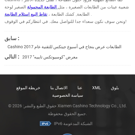
شعبية عينات من الطابعات الصغيرة ، مثل
الطابعة المحمولة
الصغير لوحة
.
الطابعة, كشك الطابعة ،
نقاط البيع استلام الطابعة
ونحن سوف نكون سعداء جدا للتواصل معك. في انتظاركم في الوقوف!
سابق :
Cashino الطابعات عرض بنجاح في أسبوع جيتكس للتقنية عام 2017
التالي :
معرض "كومبيوتكس تايبيه" 2017
بلوق
XML
عنا
الاتصال بنا
خريطة الموقع
سياسة الخصوصية
© حقوق الطبع والنشر: 2026 Xiamen Cashino Technology Co., Ltd.
جميع الحقوق محفوظة.
IPv6 الشبكة المدعومة