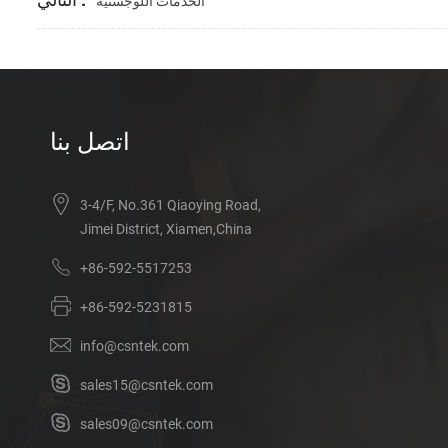
الخدمات اللوجستية
اتصل بنا
3-4/F, No.361 Qiaoying Road,
Jimei District, Xiamen,China
+86-592-5517253
+86-592-5231815
info@csntek.com
sales15@csntek.com
sales09@csntek.com