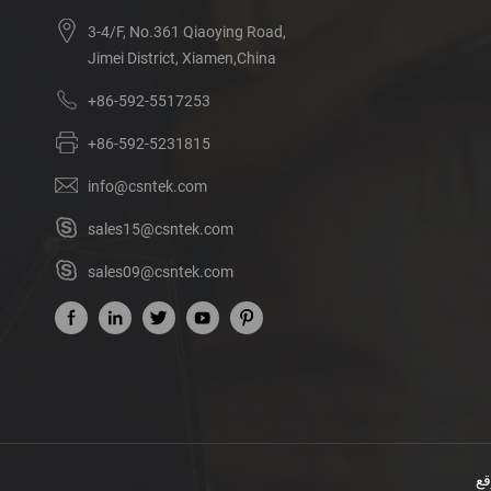
3-4/F, No.361 Qiaoying Road,
Jimei District, Xiamen,China
+86-592-5517253
+86-592-5231815
info@csntek.com
sales15@csntek.com
sales09@csntek.com
قع