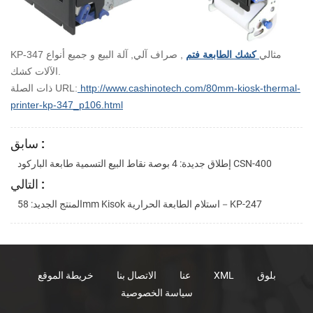
KP-347 مثالي
كشك الطابعة فتم
, صراف آلي, آلة البيع و جميع أنواع
الآلات كشك.
http://www.cashinotech.com/80mm-kiosk-thermal-
ذات الصلة URL:
printer-kp-347_p106.html
سابق :
إطلاق جديدة: 4 بوصة نقاط البيع التسمية طابعة الباركود CSN-400
التالي :
المنتج الجديد: 58mm Kisok استلام الطابعة الحرارية－KP-247
بلوق
XML
عنا
الاتصال بنا
خريطة الموقع
سياسة الخصوصية