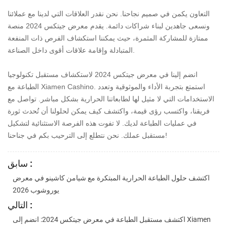
التعاون يكمن في صميم نجاحنا. نحن نقدر العلاقات التي لدينا مع عملائنا
ونسعى جاهدين لبناء شراكات دائمة. يقدم معرض جيتكس 2024 منصة
ممتازة للمشاركة المثمرة، حيث يمكننا استكشاف الفرص ذات المنفعة
المتبادلة وإقامة علاقات أقوى داخل الصناعة.
انضم إلينا في معرض جيتكس 2024 لاستكشاف مستقبل تكنولوجيا
الطباعة مع Xiamen Cashino. استمتع بتجربة الأداء والموثوقية وتعدد
الاستخدامات التي لا مثيل لها لطابعاتنا الحرارية بشكل مباشر. تواصل مع
فريقنا، واكتسب رؤى قيمة، واكتشف كيف يمكن لحلولنا أن تُحدث ثورة
في عمليات الطباعة لديك. لا تفوت هذه الفرصة الاستثنائية لتشكيل
مستقبل عملك. نحن نتطلع إلى الترحيب بكم في جناحنا!
سابق :
اكتشف حلول الطباعة الحرارية المبتكرة مع شيامن كاشينو في معرض
يوروشوب 2026
التالي :
اكتشف مستقبل الطباعة في معرض جيتكس 2024: انضم إلى Xiamen