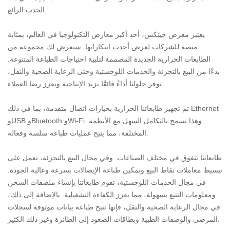
الحدث الرائع.
يعتبر معرض جيتكس، أحد أكبر معارض التكنولوجيا في العالم، بمثابة
منصة للشركات لعرض أحدث ابتكاراتها. سنعرض لك مجموعة من
الطابعات الحرارية الجديدة المصممة لتلبية احتياجات الطباعة المتنوعة.
بدءًا من البيع بالتجزئة والخدمات اللوجستية وحتى الرعاية الصحية والنقل،
توفر حلولنا أداءً فائقًا يزيد الإنتاجية ويعزز رضا العملاء.
تم تجهيز طابعاتنا الحرارية بخيارات اتصال متقدمة، بما في ذلك Ethernet
وUSB وBluetooth وWi-Fi. وهذا يسمح بالتكامل السهل مع الأنظمة
المختلفة، مما يتيح عمليات طباعة سلسة وفعالة.
طابعاتنا تتفوق في مختلف الصناعات. وفي مجال البيع بالتجزئة، تعمل على
تبسيط معاملات نقاط البيع وتمكين طباعة الإيصالات بسرعة وعالية الجودة.
في مجال الخدمات اللوجستية، تقوم طابعاتنا بإنشاء ملصقات الشحن
ومعلومات التتبع بسهولة، مما يعزز الكفاءة التشغيلية. بالإضافة إلى ذلك،
في مجال الرعاية الصحية والنقل، فإنها تتيح طباعة بيانات موثوقة لسجلات
المرضى والوصفات الطبية وبطاقات الصعود إلى الطائرة وغير ذلك الكثير.