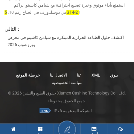
استمتع بأداء موثوق وخبرة تصنيع احترافية مع شيامن كاشينو. نراكم
!
5G14-2
في دوسلدورف في الجناح رقم 10.
التالي :
اكتشف حلول الطباعة الحرارية المبتكرة مع شيامن كاشينو في معرض
يوروشوب 2026
بلوق
XML
عنا
الاتصال بنا
خريطة الموقع
سياسة الخصوصية
© حقوق الطبع والنشر: 2026 Xiamen Cashino Technology Co., Ltd.
جميع الحقوق محفوظة.
IPv6 الشبكة المدعومة