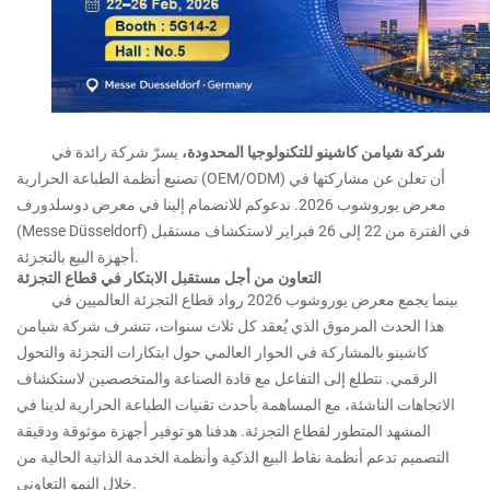
شركة شيامن كاشينو للتكنولوجيا المحدودة،
يسرّ شركة رائدة في
تصنيع أنظمة الطباعة الحرارية (OEM/ODM) أن تعلن عن مشاركتها في
معرض يوروشوب 2026. ندعوكم للانضمام إلينا في معرض دوسلدورف
(Messe Düsseldorf) في الفترة من 22 إلى 26 فبراير لاستكشاف مستقبل
أجهزة البيع بالتجزئة.
التعاون من أجل مستقبل الابتكار في قطاع التجزئة
بينما يجمع معرض يوروشوب 2026 رواد قطاع التجزئة العالميين في
هذا الحدث المرموق الذي يُعقد كل ثلاث سنوات، تتشرف شركة شيامن
كاشينو بالمشاركة في الحوار العالمي حول ابتكارات التجزئة والتحول
الرقمي. نتطلع إلى التفاعل مع قادة الصناعة والمتخصصين لاستكشاف
الاتجاهات الناشئة، مع المساهمة بأحدث تقنيات الطباعة الحرارية لدينا في
المشهد المتطور لقطاع التجزئة. هدفنا هو توفير أجهزة موثوقة ودقيقة
التصميم تدعم أنظمة نقاط البيع الذكية وأنظمة الخدمة الذاتية الحالية من
خلال النمو التعاوني.