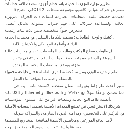
تطوير تجارة التجزئة الحديثة باستخدام أجهزة متعددة الاستخدامات
في الجناح 5G14-2، ستعرض شركة شيامن كاشينو مجموعة منتجات
مصممة خصيصًا لتلبية المتطلبات الصارمة للبيئات ذات الحركة المرورية
العالية. ولمساعدة شركائنا على فهم قدراتنا المتنوعة بشكل أفضل،
سنعرض حلولًا متخصصة ضمن ثلاث فئات رئيسية:
ل
كشك و
لوحة
الطابعات
: مصمم للتكامل السلس مع محطات الخدمة
الذاتية وأنظمة البيع الآلي والأكشاك الآلية.
ل
طابعات سطح المكتب وطابعات الملصقات
: تقديم مخرجات عالية
السرعة والدقة مصممة خصيصًا لعمليات الدفع الحديثة في متاجر
التجزئة ووضع الملصقات اللوجستية المعقدة.
تصاميم خفيفة الوزن ومتينة، مُحسّنة للقوى العاملة
ers
طباعة محمولة
ل
المتنقلة وخدمات الضيافة أثناء التنقل.
تتميز أحدث طرازاتنا بخيارات اتصال متعددة الاستخدامات - بما في
ذلك USB و Ethernet و Bluetooth و Wi-Fi - مما يضمن توافقًا سهلاً مع
أنظمة نقاط البيع الحالية ومنصات البرامج على مستوى المؤسسات.
شريكك الاستراتيجي في تصنيع المعدات الأصلية/تصميم المعدات الأصلية
مع التركيز على التخصيص، ومراقبة الجودة الصارمة، والشراكة طويلة
الأمد، ندعو الموزعين ومكاملين الأنظمة لمناقشة المشاريع المصممة
خصيصًا واستراتيجيات السوق العالمية وجهًا لوجه.