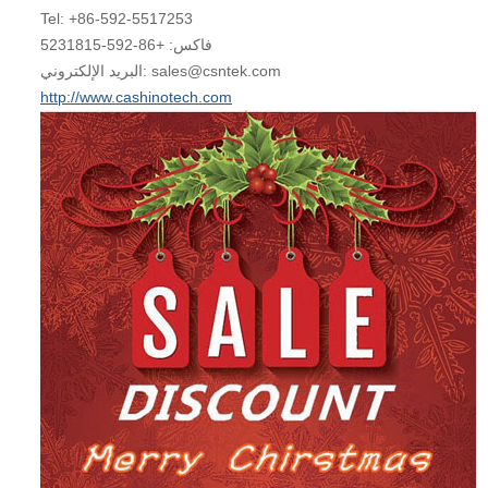
Tel: +86-592-5517253
فاكس: +86-592-5231815
البريد الإلكتروني: sales@csntek.com
http://www.cashinotech.com