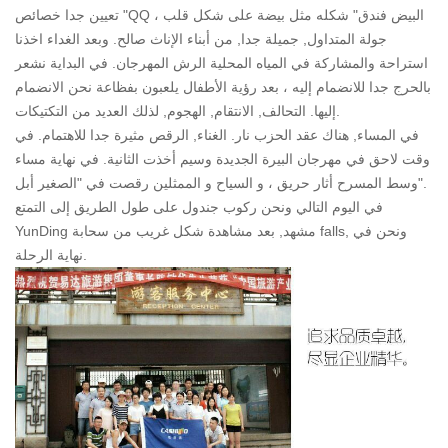
تعيين جدا خصائص "QQ البيض فندق" شكله مثل بيضة على شكل قلب ،
جولة المتداول, جميلة جدا, من أبناء الإناث صالح. وبعد الغداء اخذنا
استراحة والمشاركة في المياه المحلية الرش المهرجان. في البداية نشعر
بالحرج جدا للانضمام إليه ، بعد رؤية الأطفال يلعبون بفظاعة نحن الانضمام
إليها. التحالف, الانتقام, الهجوم, لذلك العديد من التكتيكات.
في المساء, هناك عقد الحزب نار. الغناء, الرقص مثيرة جدا للاهتمام. في
وقت لاحق في مهرجان البيرة الجديدة وسيم أخذت الثانية. في نهاية مساء
وسط المسرح أثار حريق ، و السياح و الممثلين رقصت في "الصغير أبل".
في اليوم التالي ونحن ركوب جندول على طول الطريق إلى التمتع
YunDing مشهد, بعد مشاهدة شكل غريب من سحابة falls, ونحن في
نهاية الرحلة.