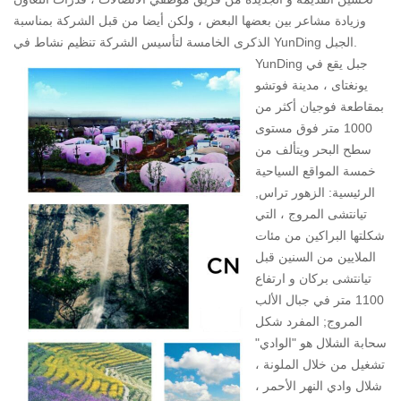
وزيادة مشاعر بين بعضها البعض ، ولكن أيضا من قبل الشركة بمناسبة
الذكرى الخامسة لتأسيس الشركة تنظيم نشاط في YunDing الجبل.
YunDing جبل يقع في
يونغتاى ، مدينة فوتشو
بمقاطعة فوجيان أكثر من
1000 متر فوق مستوى
سطح البحر ويتألف من
خمسة المواقع السياحية
الرئيسية: الزهور تراس,
تيانتشى المروج ، التي
شكلتها البراكين من مئات
الملايين من السنين قبل
تيانتشى بركان و ارتفاع
1100 متر في جبال الألب
المروج; المفرد شكل
سحابة الشلال هو "الوادي"
تشغيل من خلال الملونة ،
شلال وادي النهر الأحمر ،